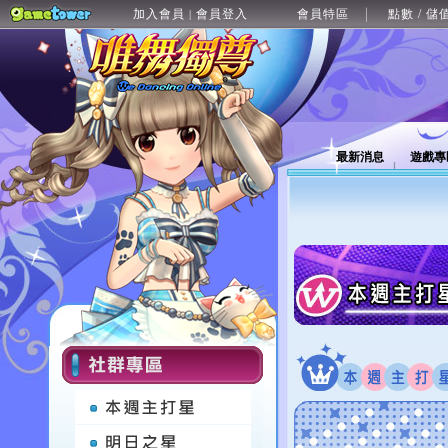
加入會員
會員登入
會員特區
點數 / 儲
|
最新消息
遊戲專