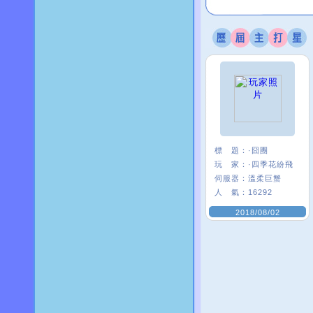
標 題：
·囧團
玩 家：
·四季花紛飛
伺服器：
溫柔巨蟹
人 氣：
16292
2018/08/02