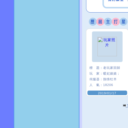
標 題：
老玩家回歸
玩 家：
暖妃娘娘；
伺服器：
熱情牡羊
人 氣：
18206
2019/01/17