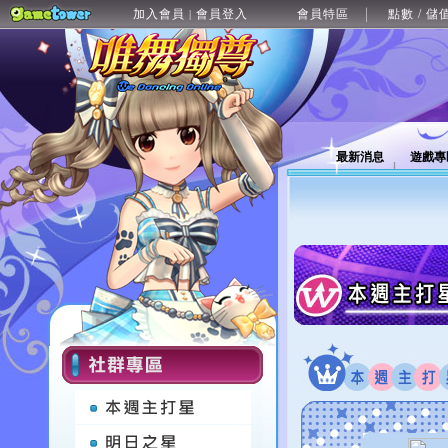
加入會員
會員登入
會員特區
點數 / 儲
|
最新消息
遊戲專