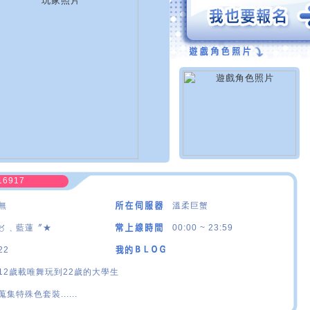
16917
無
溫柔巨蟹
〥﹑藍蓮〞★
00:00 ~ 23:59
22
12歲載唯舞玩到22歲的大學生
蒐集特殊色套裝......