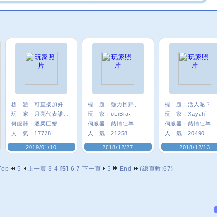
標 題：
可直接加好友 ^ ^
標 題：
強力回歸、
標 題：
活人呢？
玩 家：
月亮代表誰心﹑
玩 家：
υLiBra‧
玩 家：
Xayah`
伺服器：
溫柔巨蟹
伺服器：
熱情牡羊
伺服器：
熱情牡羊
人 氣：
17728
人 氣：
21258
人 氣：
20490
2019/01/10
2018/12/27
2018/12/13
Top
5
上一頁
3
4
[5]
6
7
下一頁
5
End
(總頁數:67)