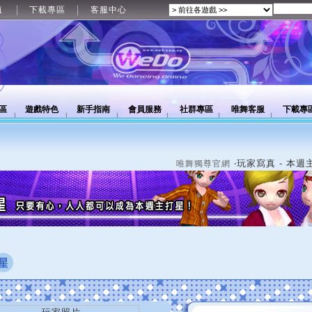
值
下載專區
客服中心
區
遊戲特色
新手指南
會員服務
社群專區
唯舞客服
下載專
‧玩家寫真 - 本週
唯舞獨尊官網