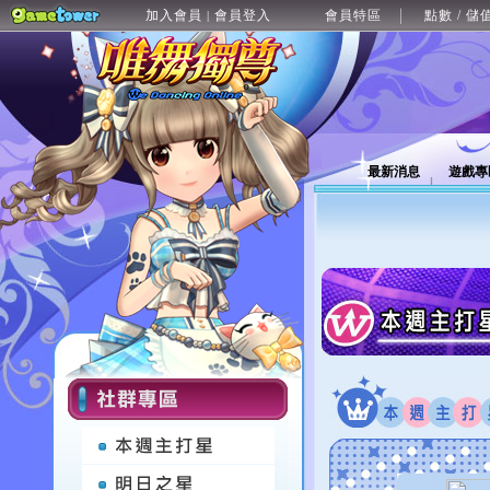
加入會員
會員登入
會員特區
點數 / 儲
|
最新消息
遊戲專