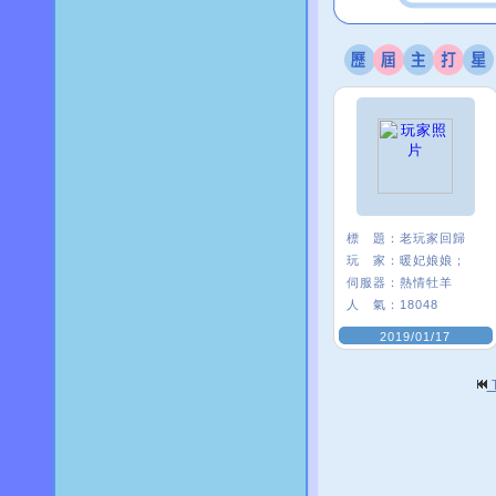
標 題：
老玩家回歸
玩 家：
暖妃娘娘；
伺服器：
熱情牡羊
人 氣：
18048
2019/01/17