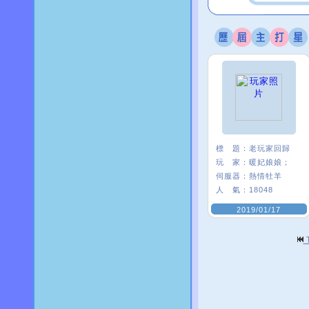
標 題：
老玩家回歸
玩 家：
暖妃娘娘；
伺服器：
熱情牡羊
人 氣：
18048
2019/01/17