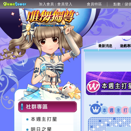
加入會員
會員登入
會員特區
點數 / 儲
|
最新消息
遊戲專