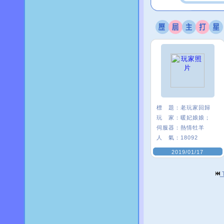
標 題：
老玩家回歸
玩 家：
暖妃娘娘；
伺服器：
熱情牡羊
人 氣：
18092
2019/01/17