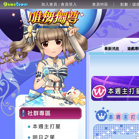
加入會員
會員登入
會員特區
點數 / 儲
|
最新消息
遊戲專