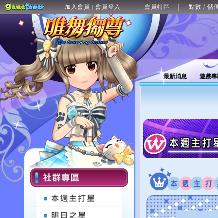
加入會員
會員登入
會員特區
點數 / 儲
|
最新消息
遊戲專