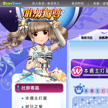
加入會員
會員登入
會員特區
點數 / 儲
|
最新消息
遊戲專