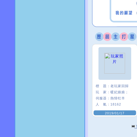
標 題：
老玩家回歸
玩 家：
暖妃娘娘；
伺服器：
熱情牡羊
人 氣：
18162
2019/01/17