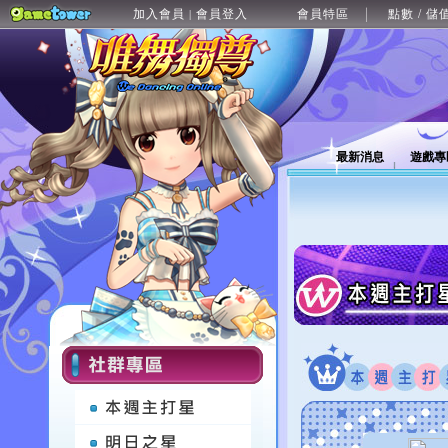
加入會員
會員登入
會員特區
點數 / 儲
|
最新消息
遊戲專