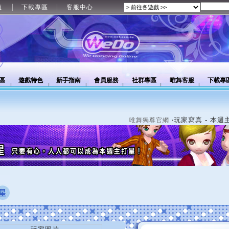
值
下載專區
客服中心
區
遊戲特色
新手指南
會員服務
社群專區
唯舞客服
下載專
‧玩家寫真 - 本週
唯舞獨尊官網