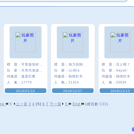
標 題：
可直接加好友 ^ ^
標 題：
強力回歸、
標 題：
活人呢？
玩 家：
月亮代表誰心﹑
玩 家：
υLiBra‧
玩 家：
Xayah`
伺服器：
溫柔巨蟹
伺服器：
熱情牡羊
伺服器：
熱情牡羊
人 氣：
17770
人 氣：
21314
人 氣：
20535
2019/01/10
2018/12/27
2018/12/13
op
5
上一頁
3
4
[5]
6
7
下一頁
5
End
(總頁數:133)