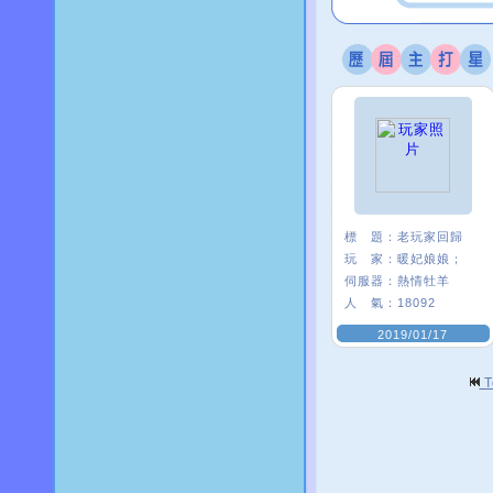
標 題：
老玩家回歸
玩 家：
暖妃娘娘；
伺服器：
熱情牡羊
人 氣：
18092
2019/01/17
T