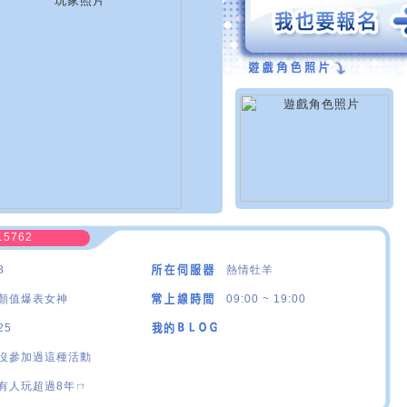
15762
8
熱情牡羊
顏值爆表女神
09:00 ~ 19:00
25
沒參加過這種活動
有人玩超過8年ㄇ