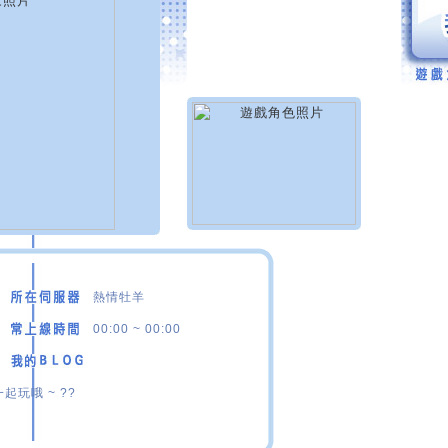
熱情牡羊
00:00 ~ 00:00
起玩哦 ~ ??