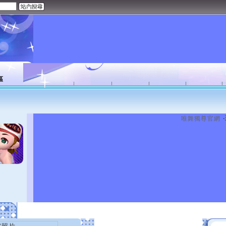
區
唯舞獨尊官網