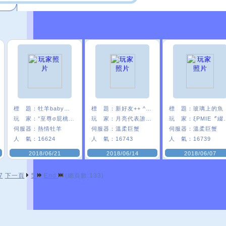
標 題：
牡羊baby嗨起來
標 題：
新好友++ ^0^
標 題：
玻璃上的魚
玩 家：
°至尊σ屁桃﹑
玩 家：
月亮代表誰心﹑
玩 家：
ξPMI
伺服器：
熱情牡羊
伺服器：
溫柔巨蟹
伺服器：
溫柔巨蟹
人 氣：
16624
人 氣：
16743
人 氣：
16739
2018/06/21
2018/06/14
2018/06/07
7
下一頁
5
End
(總頁數:133)