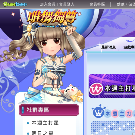
加入會員
會員登入
會員特區
點數 / 儲
|
最新消息
遊戲專