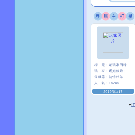
標 題：
老玩家回歸
玩 家：
暖妃娘娘；
伺服器：
熱情牡羊
人 氣：
18205
2019/01/17
T