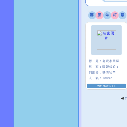
標 題：
老玩家回歸
玩 家：
暖妃娘娘；
伺服器：
熱情牡羊
人 氣：
18092
2019/01/17
T