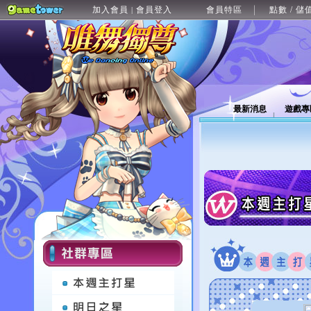
加入會員
會員登入
會員特區
點數 / 儲
|
最新消息
遊戲專