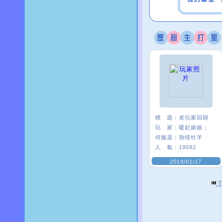
標 題：
老玩家回歸
玩 家：
暖妃娘娘；
伺服器：
熱情牡羊
人 氣：
18092
2019/01/17
T