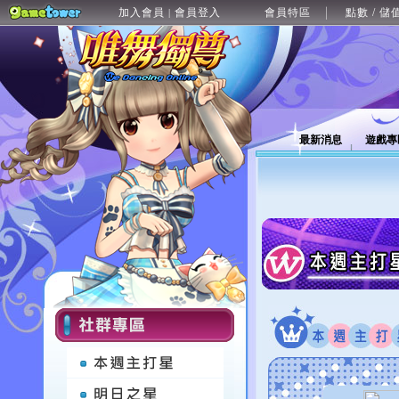
加入會員
會員登入
會員特區
點數 / 儲
|
最新消息
遊戲專