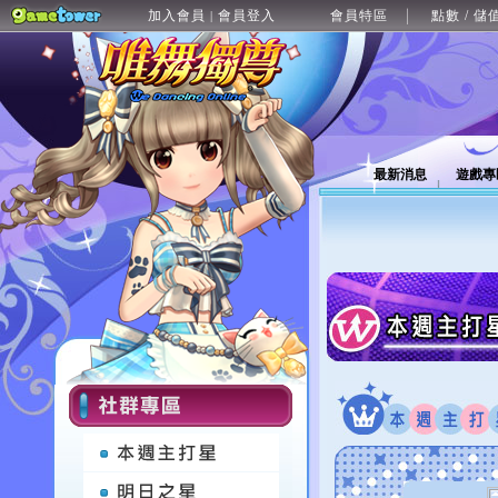
加入會員
會員登入
會員特區
點數 / 儲
|
最新消息
遊戲專