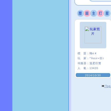
標 題：
嗨e＃
玩 家：
°Yesir×笑τ
伺服器：
溫柔巨蟹
人 氣：
13420
2014/10/30
To