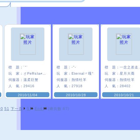
標 題：
˙ˇ˙
標 題：
-ˇ-
標 題：
一念之差
玩 家：
〥PeRsIa≠鑀σ
玩 家：
Eternal〃嘎°
玩 家：
星月大喬
伺服器：
溫柔巨蟹
伺服器：
熱情牡羊
伺服器：
熱情牡羊
人 氣：
29416
人 氣：
27918
人 氣：
28402
2010/11/04
2010/10/28
2010/10/21
50
51
下一頁
5
End
(總頁數:67)