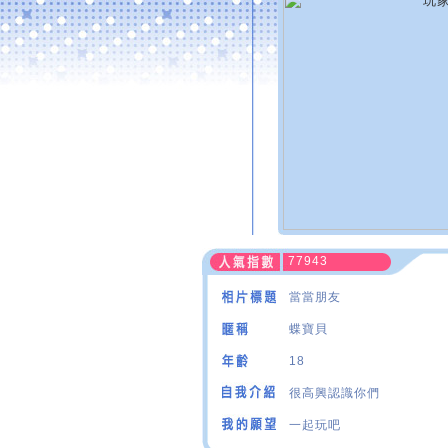
77943
當當朋友
蝶寶貝
18
很高興認識你們
一起玩吧