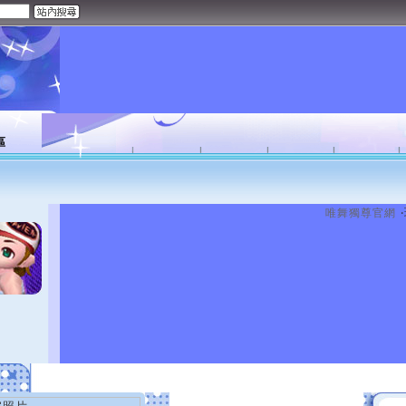
區
唯舞獨尊官網