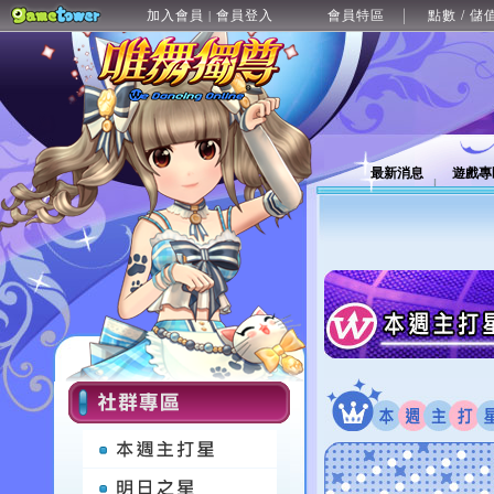
加入會員
會員登入
會員特區
點數 / 儲
|
最新消息
遊戲專