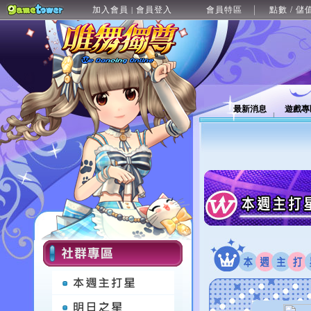
加入會員
會員登入
會員特區
點數 / 儲
|
最新消息
遊戲專