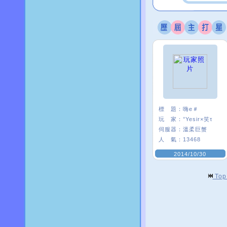
標 題：
嗨e＃
玩 家：
°Yesir×笑τ
伺服器：
溫柔巨蟹
人 氣：
13468
2014/10/30
To