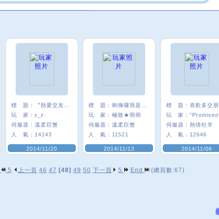
標 題：
〝熱愛交友×哈啦〞
標 題：
喲嗨囉我是啊萌萌:D
標 題：
玩 家：
ε_ε·
玩 家：
極致★萌萌
玩 家：
°Promise
伺服器：
溫柔巨蟹
伺服器：
溫柔巨蟹
伺服器：
熱情牡羊
人 氣：
14143
人 氣：
11521
人 氣：
12646
2014/11/20
2014/11/13
2014/11/06
p
5
上一頁
46
47
[48]
49
50
下一頁
5
End
(總頁數:67)