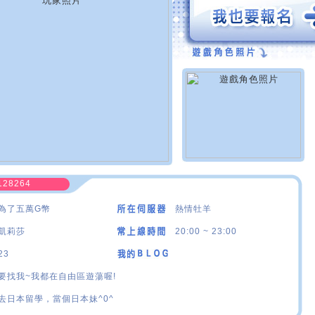
128264
為了五萬G幣
熱情牡羊
凱莉莎
20:00 ~ 23:00
23
要找我~我都在自由區遊蕩喔!
去日本留學，當個日本妹^0^