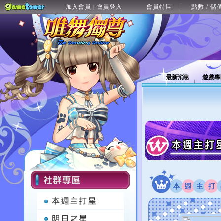
加入會員
會員登入
會員特區
點數 / 儲
|
最新消息
遊戲專