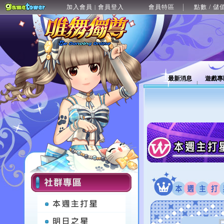
加入會員
會員登入
會員特區
點數 / 儲
|
最新消息
遊戲專