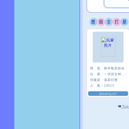
標 題：
根本氣質哈哈
玩 家：
﹟伊諾女神δ﹒
伺服器：
溫柔巨蟹
人 氣：
14513
2014/11/27
To