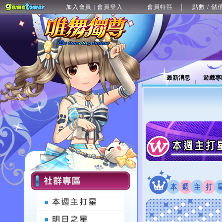
加入會員
會員登入
會員特區
點數 / 儲
|
最新消息
遊戲專