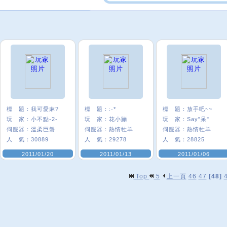
標 題：
我可愛麻?
標 題：
:-*
標 題：
放手吧~~
玩 家：
小不點-2-
玩 家：
花小蹦
玩 家：
Say"呆"
伺服器：
溫柔巨蟹
伺服器：
熱情牡羊
伺服器：
熱情牡羊
人 氣：
30889
人 氣：
29278
人 氣：
28825
2011/01/20
2011/01/13
2011/01/06
Top
5
上一頁
46
47
[48]