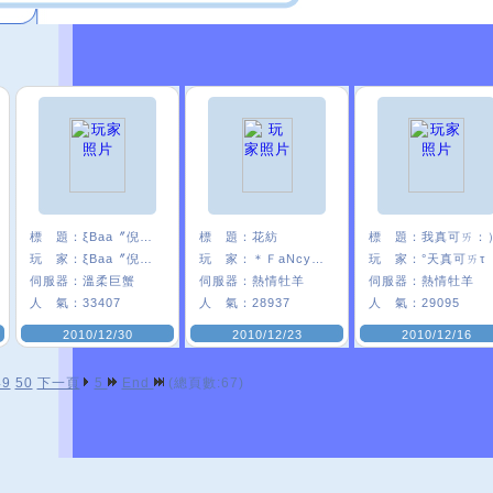
標 題：
ξBaa〞倪雅糖
標 題：
花紡
標 題：
我真可ㄞ：
玩 家：
ξBaa〞倪雅糖
玩 家：
＊ＦaNcyΩ花°
玩 家：
°天真可ㄞτ
伺服器：
溫柔巨蟹
伺服器：
熱情牡羊
伺服器：
熱情牡羊
人 氣：
33407
人 氣：
28937
人 氣：
29095
2010/12/30
2010/12/23
2010/12/16
49
50
下一頁
5
End
(總頁數:67)