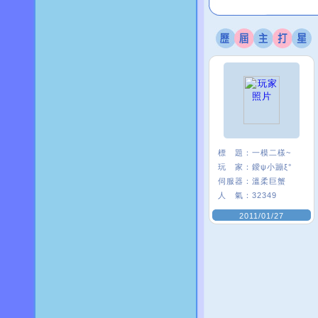
標 題：
一模二樣~
玩 家：
鑀ψ小蹦ξ°
伺服器：
溫柔巨蟹
人 氣：
32349
2011/01/27