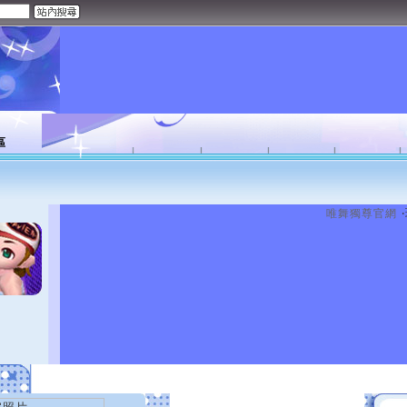
區
唯舞獨尊官網