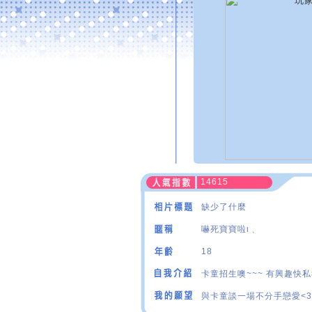
14615
缺少了什麼
嚇死寶寶啦ι﹑
18
卡童招生噢~~~ 有興趣快私
與卡童談一場不分手戀愛<3