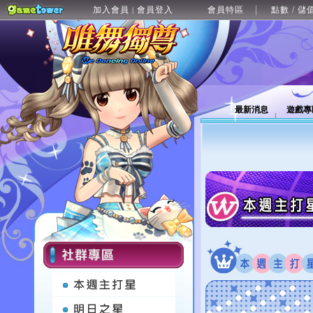
加入會員
會員登入
會員特區
點數 / 儲
|
最新消息
遊戲專