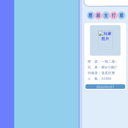
標 題：
一模二樣~
玩 家：
鑀ψ小蹦ξ°
伺服器：
溫柔巨蟹
人 氣：
32380
2011/01/27