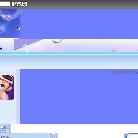
區
唯舞獨尊官網