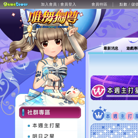
加入會員
會員登入
會員特區
點數 / 儲
|
最新消息
遊戲專