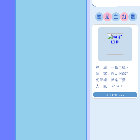
標 題：
一模二樣~
玩 家：
鑀ψ小蹦ξ°
伺服器：
溫柔巨蟹
人 氣：
32349
2011/01/27