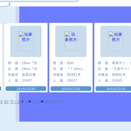
標 題：
ξBaa〞倪雅糖
標 題：
花紡
標 題：
我真可ㄞ：
玩 家：
ξBaa〞倪雅糖
玩 家：
＊ＦaNcyΩ花°
玩 家：
°天真可ㄞτ
伺服器：
溫柔巨蟹
伺服器：
熱情牡羊
伺服器：
熱情牡羊
人 氣：
33407
人 氣：
28937
人 氣：
29095
2010/12/30
2010/12/23
2010/12/16
49
50
下一頁
5
End
(總頁數:67)