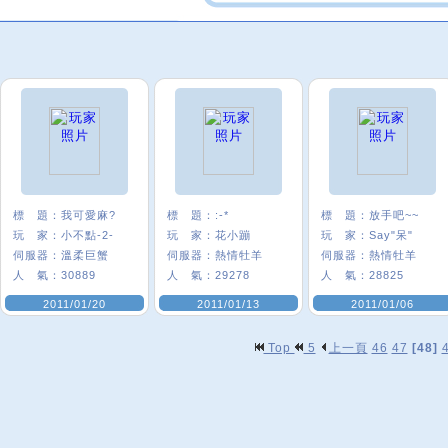
標 題：
我可愛麻?
標 題：
:-*
標 題：
放手吧~~
玩 家：
小不點-2-
玩 家：
花小蹦
玩 家：
Say"呆"
伺服器：
溫柔巨蟹
伺服器：
熱情牡羊
伺服器：
熱情牡羊
人 氣：
30889
人 氣：
29278
人 氣：
28825
2011/01/20
2011/01/13
2011/01/06
Top
5
上一頁
46
47
[48]