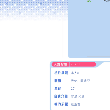
29732
本人ε
天使。蘭迪亞
17
容易 相處
教朋友