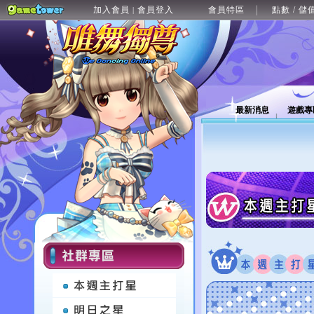
加入會員
會員登入
會員特區
點數 / 儲
|
最新消息
遊戲專