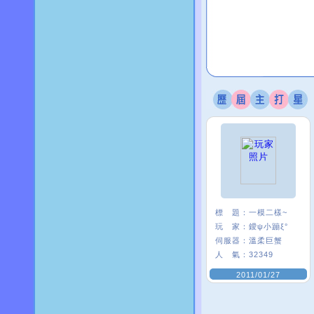
標 題：
一模二樣~
玩 家：
鑀ψ小蹦ξ°
伺服器：
溫柔巨蟹
人 氣：
32349
2011/01/27