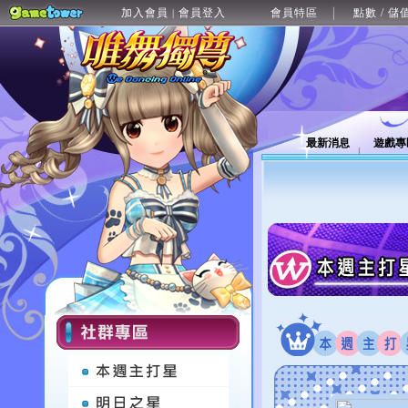
加入會員
會員登入
會員特區
點數 / 儲
|
最新消息
遊戲專