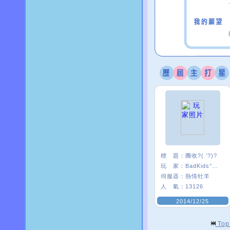
標 題：
團收?( ’?)?
玩 家：
BadKids°艷后.
伺服器：
熱情牡羊
人 氣：
13126
2014/12/25
To