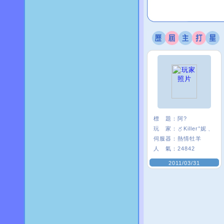
標 題：
阿?
玩 家：
〥Killer°妮﹑
伺服器：
熱情牡羊
人 氣：
24842
2011/03/31