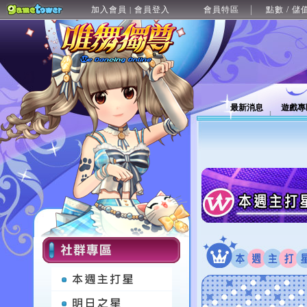
加入會員
會員登入
會員特區
點數 / 儲
|
最新消息
遊戲專