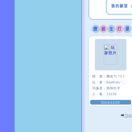
標 題：
團收?( ’?)?
玩 家：
BadKids°艷后.
伺服器：
熱情牡羊
人 氣：
13236
2014/12/25
To