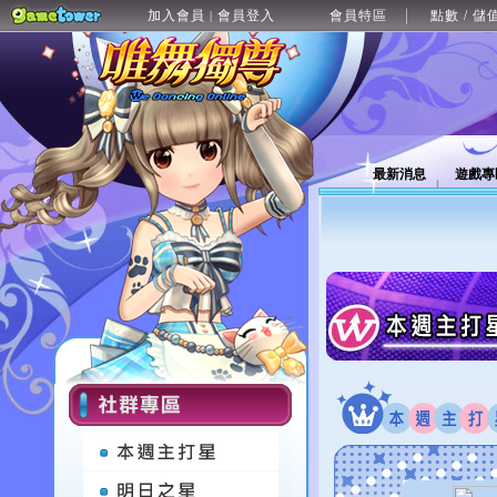
加入會員
會員登入
會員特區
點數 / 儲
|
最新消息
遊戲專