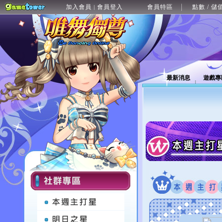
加入會員
會員登入
會員特區
點數 / 儲
|
最新消息
遊戲專