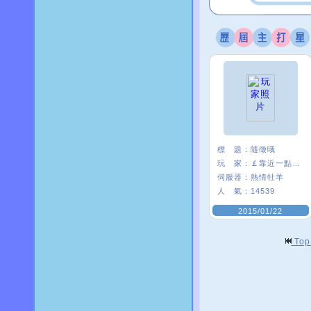
標 題：
隨徵哦
玩 家：
￡靠近一點°啾
伺服器：
熱情牡羊
人 氣：
14539
2015/01/22
To