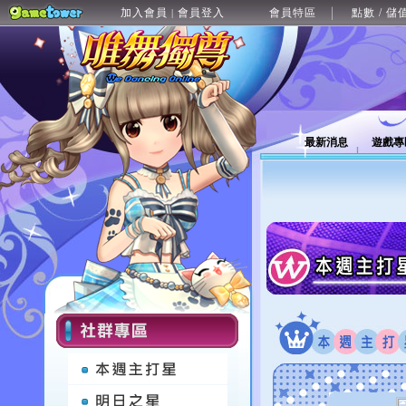
加入會員
會員登入
會員特區
點數 / 儲
|
最新消息
遊戲專