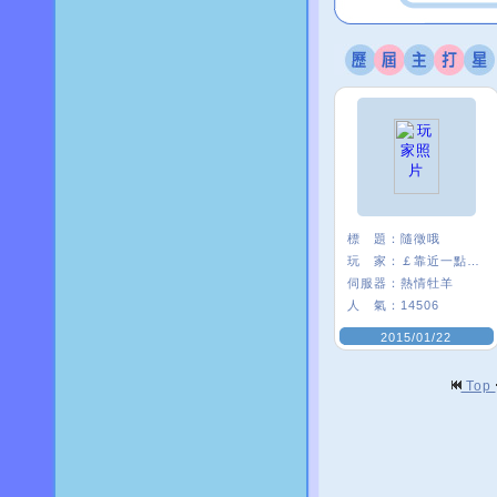
標 題：
隨徵哦
玩 家：
￡靠近一點°啾
伺服器：
熱情牡羊
人 氣：
14506
2015/01/22
Top