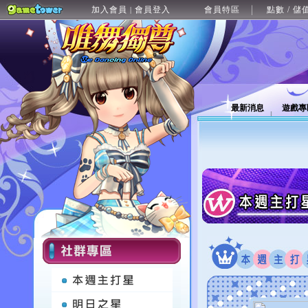
加入會員
會員登入
會員特區
點數 / 儲
|
最新消息
遊戲專