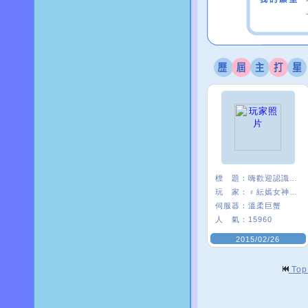
標 題：
嗨歡迎認識，你好
玩 家：
﹟紜嫣女神δ﹒
伺服器：
溫柔巨蟹
人 氣：
15960
2015/02/26
To