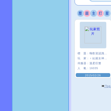
標 題：
嗨歡迎認識，你好
玩 家：
﹟紜嫣女神δ﹒
伺服器：
溫柔巨蟹
人 氣：
16035
2015/02/26
To