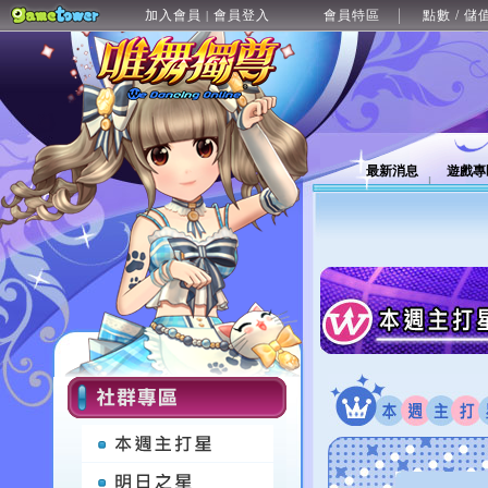
加入會員
會員登入
會員特區
點數 / 儲
|
最新消息
遊戲專