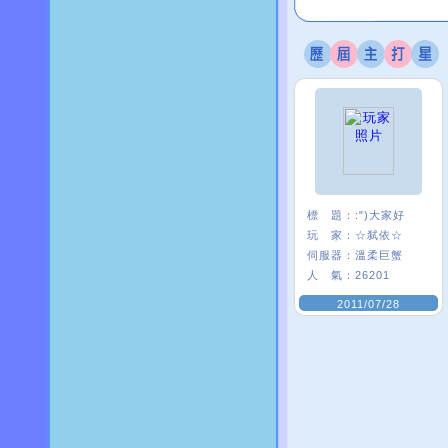
標 題：
:")大家好
玩 家：
☆弑依☆
伺服器：
溫柔巨蟹
人 氣：
26201
2011/07/28