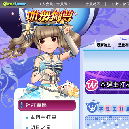
加入會員
會員登入
會員特區
點數 / 儲
|
最新消息
遊戲專