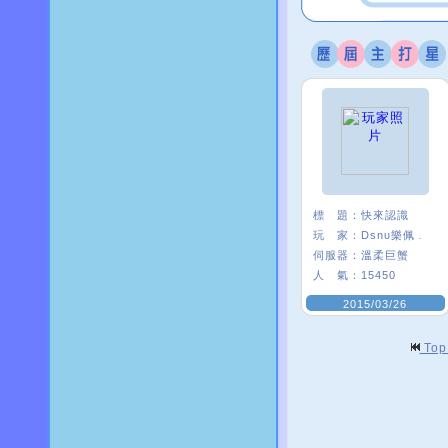
標 題：
快來認識
玩 家：
Dsnυ樂佩﹒
伺服器：
溫柔巨蟹
人 氣：
15450
2015/03/26
To