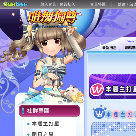
加入會員
會員登入
會員特區
點數 / 儲
|
最新消息
遊戲專