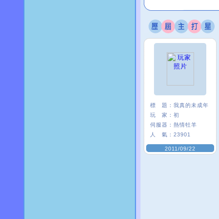
標 題：
我真的未成年
玩 家：
初
伺服器：
熱情牡羊
人 氣：
23901
2011/09/22