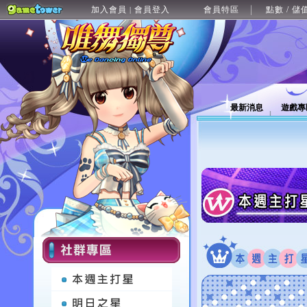
加入會員
會員登入
會員特區
點數 / 儲
|
最新消息
遊戲專