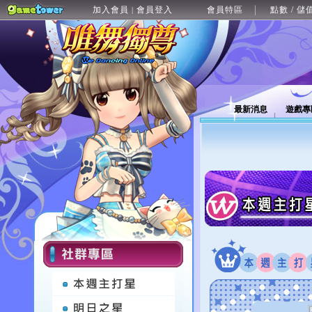
加入會員
會員登入
會員特區
點數 / 儲
|
最新消息
遊戲專