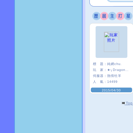
標 題：
純網chu.
玩 家：
★╮Dragon╯乜
伺服器：
熱情牡羊
人 氣：
14499
2015/04/30
To