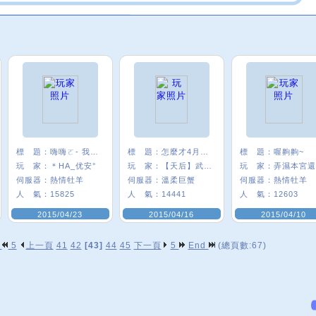
標 題：
嗨嗨ㄛ- 我是优安
標 題：
怎麼才4月就好熱!
標 題：
喔齁齁~
玩 家：
＊HA_优安°
玩 家：
【天后】武則天
玩 家：
伺服器：
熱情牡羊
伺服器：
溫柔巨蟹
伺服器：
熱情牡羊
人 氣：
15825
人 氣：
14441
人 氣：
12603
2015/04/23
2015/04/16
2015/04/10
p
5
上一頁
41
42
[43]
44
45
下一頁
5
End
(總頁數:67)