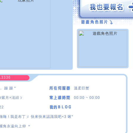
13336
， 蹦 蹦 *
溫柔巨蟹
σ紫月×洺緋ㄆ
00:00 ~ 00:00
22
嗨嗨 ! 我是布丁ㄡ 快來快來認識我吧<3 啾*
嘴角永遠向上仰 ＊