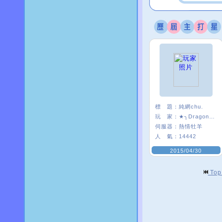
標 題：
純網chu.
玩 家：
★╮Dragon╯乜
伺服器：
熱情牡羊
人 氣：
14442
2015/04/30
To