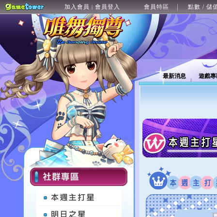
加入會員
會員登入
會員特區
點數 / 儲
|
最新消息
遊戲專