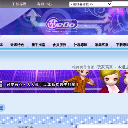
值
下載專區
客服中心
區
遊戲特色
新手指南
會員服務
社群專區
唯舞客服
下載專
‧玩家寫真 - 本週
唯舞獨尊官網