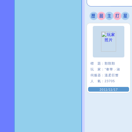
標 題：
顆顆顆
玩 家：
°奢華╭淑
伺服器：
溫柔巨蟹
人 氣：
23705
2011/11/17