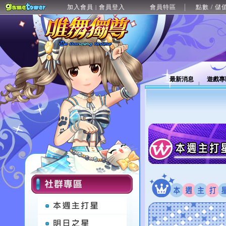
加入會員
會員登入
會員特區
點數 / 儲
|
最新消息
遊戲專