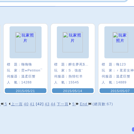
標 題：
嗨嗨嗨
標 題：
醉生夢死$收ㄛ?
標 題：
嗨123
玩 家：
霓∞Petition¯
玩 家：
S﹒強改’
玩 家：
伺服器：
溫柔巨蟹
伺服器：
熱情牡羊
伺服器：
溫柔巨蟹
人 氣：
14288
人 氣：
15545
人 氣：
14889
2015/05/21
2015/05/14
2015/05/07
p
5
上一頁
40
41
[42]
43
44
下一頁
5
End
(總頁數:67)