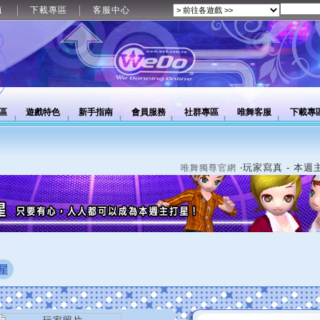
值
下載專區
客服中心
區
遊戲特色
新手指南
會員服務
社群專區
唯舞客服
下載專
‧玩家寫真 - 本週
唯舞獨尊官網