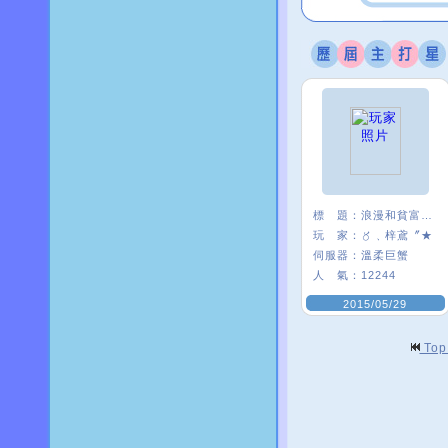
標 題：
浪漫和貧富無關
玩 家：
〥﹑梓鳶〞★
伺服器：
溫柔巨蟹
人 氣：
12244
2015/05/29
To