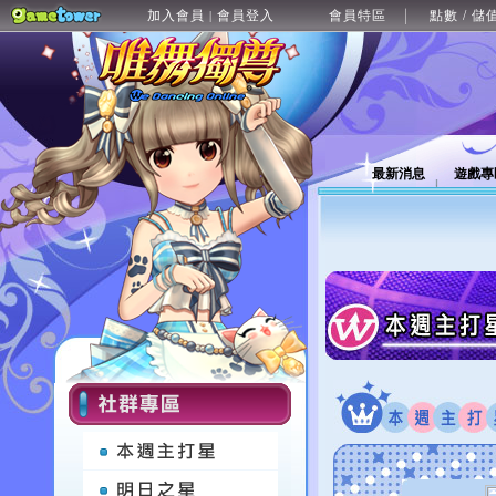
加入會員
會員登入
會員特區
點數 / 儲
|
最新消息
遊戲專