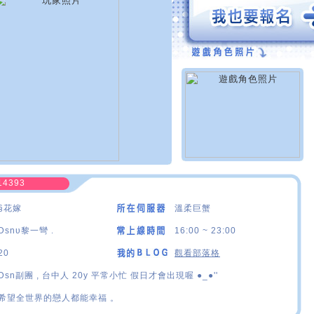
14393
§花嫁
溫柔巨蟹
Dsnυ黎一彎﹒
16:00 ~ 23:00
20
觀看部落格
Dsn副團 , 台中人 20y 平常小忙 假日才會出現喔 ●_●''
希望全世界的戀人都能幸福 。