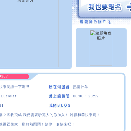
9367
快來認識一下啊!!!
熱情牡羊
°Eucleiaτ
00:00 ~ 23:59
21
靠？團收飛鴿 我們需要吵死人的你加入！ 姊很和善快來啊！
讓團裡像家一樣熱熱鬧鬧！缺你一個快來吧！