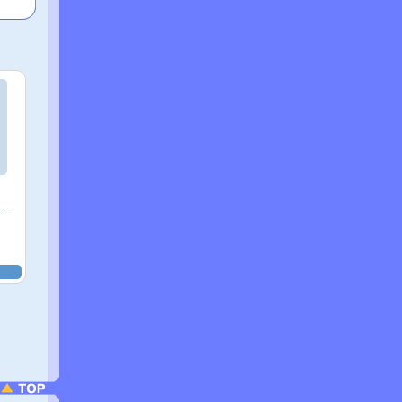
﹟茗若女神δ﹒