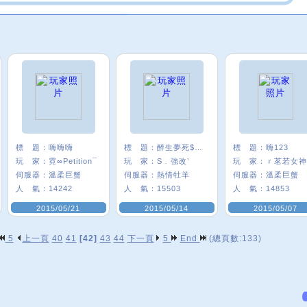
標 題：
嗨嗨嗨
標 題：
醉生夢死$收ㄛ?
標 題：
嗨123
玩 家：
霓∞Petition¯
玩 家：
S﹒強改’
玩 家：
伺服器：
溫柔巨蟹
伺服器：
熱情牡羊
伺服器：
溫柔巨蟹
人 氣：
14242
人 氣：
15503
人 氣：
14853
2015/05/21
2015/05/14
2015/05/07
5
上一頁
40
41
[42]
43
44
下一頁
5
End
(總頁數:133)