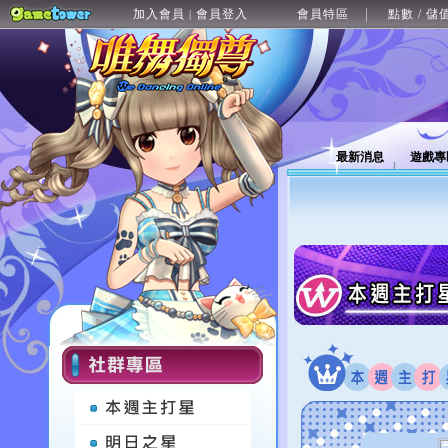
加入會員
會員登入
會員特區
點數 / 儲
|
最新消息
遊戲專