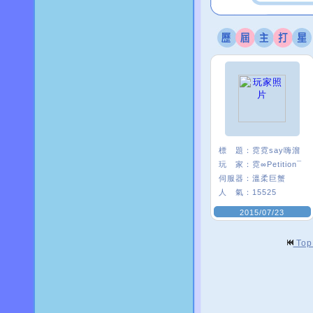
標 題：
霓霓say嗨溜
玩 家：
霓∞Petition¯
伺服器：
溫柔巨蟹
人 氣：
15525
2015/07/23
To