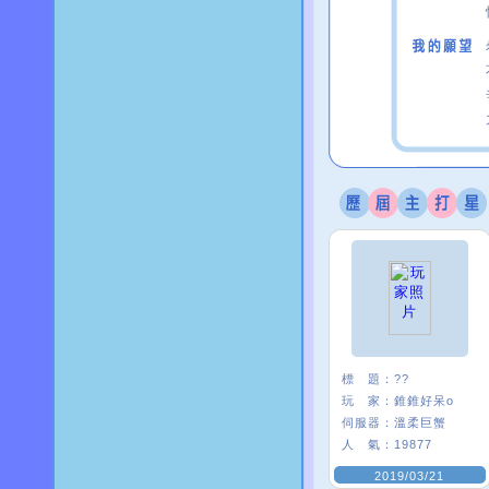
標 題：
??
玩 家：
錐錐好呆o
伺服器：
溫柔巨蟹
人 氣：
19877
2019/03/21