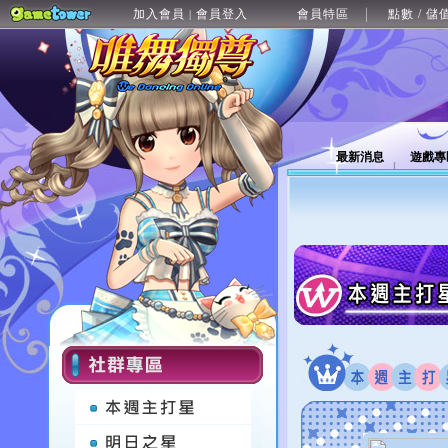
加入會員
會員登入
會員特區
點數 / 儲
|
最新消息
遊戲專