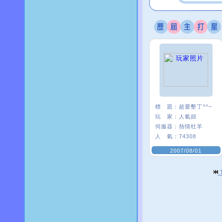
標 題：
超愛墾丁^^~
玩 家：
人氣妞
伺服器：
熱情牡羊
人 氣：
74308
2007/08/01