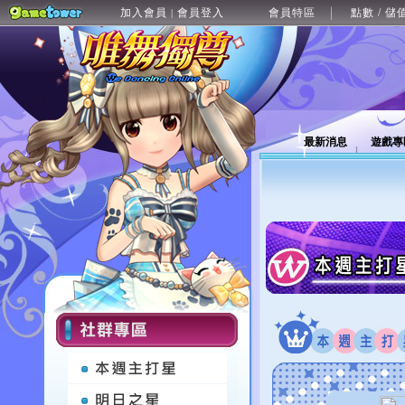
加入會員
會員登入
會員特區
點數 / 儲
|
最新消息
遊戲專