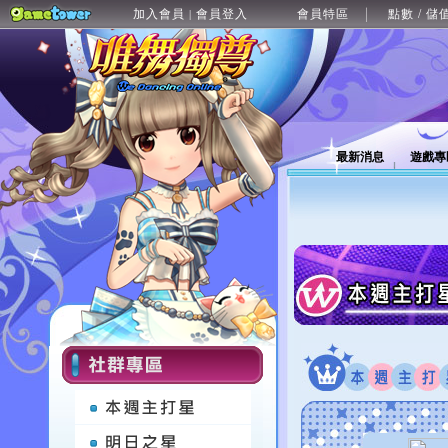
加入會員
會員登入
會員特區
點數 / 儲
|
最新消息
遊戲專