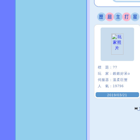
標 題：
??
玩 家：
錐錐好呆o
伺服器：
溫柔巨蟹
人 氣：
19796
2019/03/21