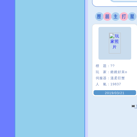
標 題：
??
玩 家：
錐錐好呆o
伺服器：
溫柔巨蟹
人 氣：
19837
2019/03/21