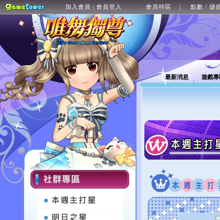
加入會員
會員登入
會員特區
點數 / 儲
|
最新消息
遊戲專