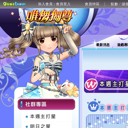
加入會員
會員登入
會員特區
點數 / 儲
|
最新消息
遊戲專