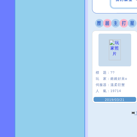
標 題：
??
玩 家：
錐錐好呆o
伺服器：
溫柔巨蟹
人 氣：
19714
2019/03/21