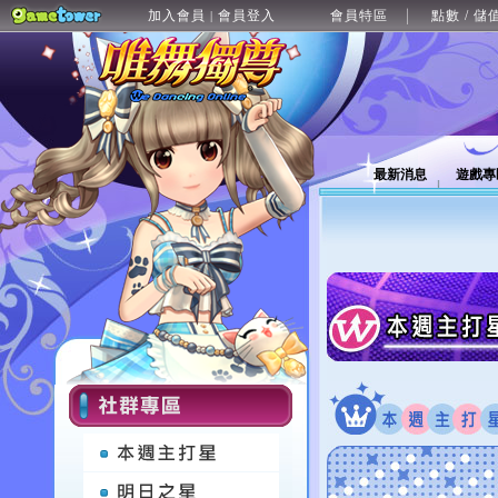
加入會員
會員登入
會員特區
點數 / 儲
|
最新消息
遊戲專