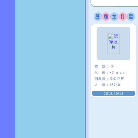
標 題：
·3·
玩 家：
×Ｘｕａｎ‧
伺服器：
溫柔巨蟹
人 氣：
16740
2018/10/18