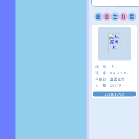
標 題：
·3·
玩 家：
×Ｘｕａｎ‧
伺服器：
溫柔巨蟹
人 氣：
16740
2018/10/18