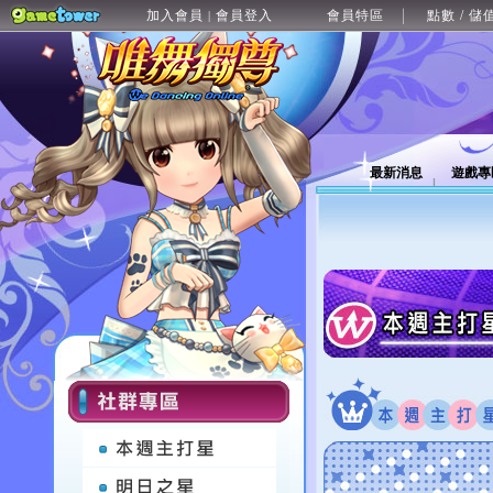
加入會員
會員登入
會員特區
點數 / 儲
|
最新消息
遊戲專