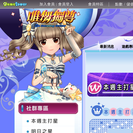
加入會員
會員登入
會員特區
點數 / 儲
|
最新消息
遊戲專