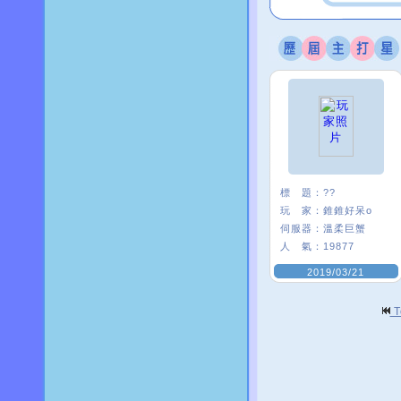
標 題：
??
玩 家：
錐錐好呆o
伺服器：
溫柔巨蟹
人 氣：
19877
2019/03/21
T