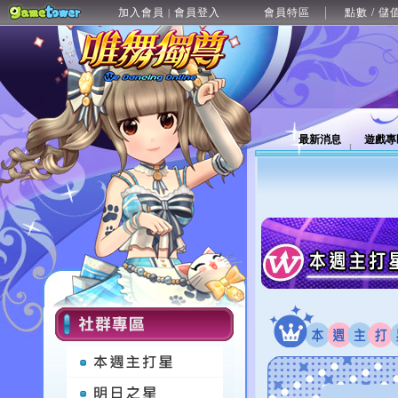
加入會員
會員登入
會員特區
點數 / 儲
|
最新消息
遊戲專