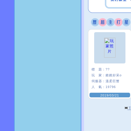
標 題：
??
玩 家：
錐錐好呆o
伺服器：
溫柔巨蟹
人 氣：
19796
2019/03/21
T