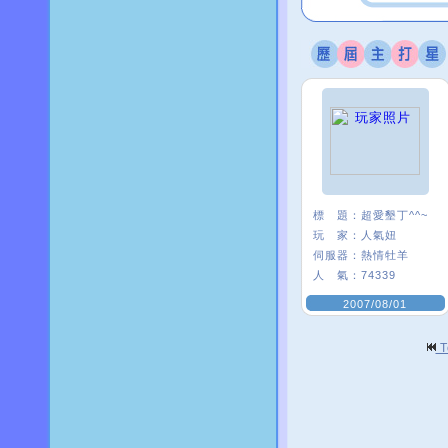
標 題：
超愛墾丁^^~
玩 家：
人氣妞
伺服器：
熱情牡羊
人 氣：
74339
2007/08/01
T