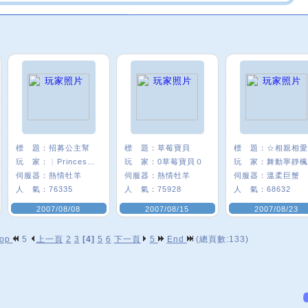
標 題：
招募公主幫
標 題：
草莓寶貝
標 題：
玩 家：
︴Princess〃葵
玩 家：
0草莓寶貝０
玩 家：
舞動寧靜楓
伺服器：
熱情牡羊
伺服器：
熱情牡羊
伺服器：
溫柔巨蟹
人 氣：
76335
人 氣：
75928
人 氣：
68632
2007/08/08
2007/08/15
2007/08/23
op
5
上一頁
2
3
[4]
5
6
下一頁
5
End
(總頁數:133)