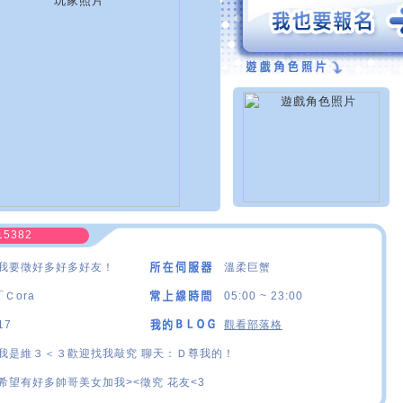
15382
我要徵好多好多好友！
溫柔巨蟹
¯Ｃora
05:00 ~ 23:00
17
觀看部落格
我是維３＜３歡迎找我敲究 聊天：Ｄ尊我的！
希望有好多帥哥美女加我><徵究 花友<3