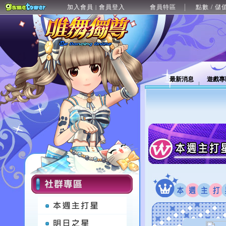
加入會員
會員登入
會員特區
點數 / 儲
|
最新消息
遊戲專