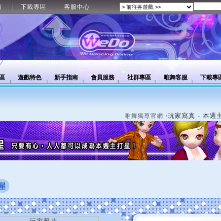
值
下載專區
客服中心
區
遊戲特色
新手指南
會員服務
社群專區
唯舞客服
下載專
‧玩家寫真 - 本週
唯舞獨尊官網