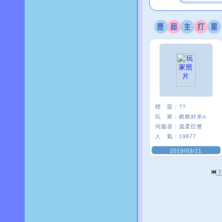
標 題：
??
玩 家：
錐錐好呆o
伺服器：
溫柔巨蟹
人 氣：
19877
2019/03/21
T