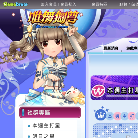
加入會員
會員登入
會員特區
點數 / 儲
|
最新消息
遊戲專