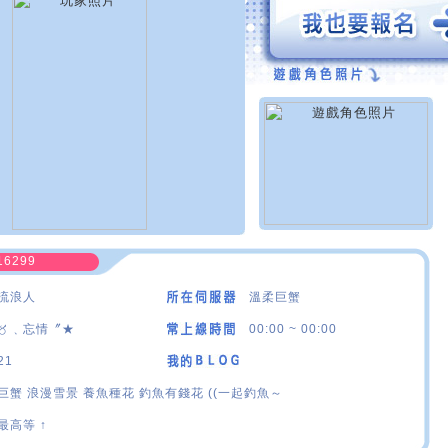
16299
流浪人
溫柔巨蟹
〥﹑忘情〞★
00:00 ~ 00:00
21
巨蟹 浪漫雪景 養魚種花 釣魚有錢花 ((一起釣魚～
最高等 ↑