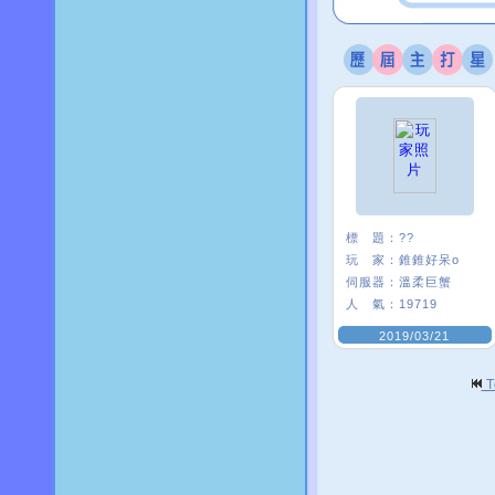
標 題：
??
玩 家：
錐錐好呆o
伺服器：
溫柔巨蟹
人 氣：
19719
2019/03/21
T