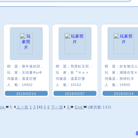
標 題：
兩年後的回鍋ww
標 題：
馬慧虹豆與我的4年
標 題：
好友徵活人
玩 家：
尖頭蔓ΦωΦ
玩 家：
荻〞Ｈａｎ﹒
玩 家：
伺服器：
溫柔巨蟹
伺服器：
溫柔巨蟹
伺服器：
熱情牡羊
人 氣：
19902
人 氣：
18162
人 氣：
19900
2019/03/14
2019/03/07
2019/02/14
op
5
上一頁
2
3
[4]
5
6
下一頁
5
End
(總頁數:133)