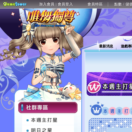
加入會員
會員登入
會員特區
點數 / 儲
|
最新消息
遊戲專