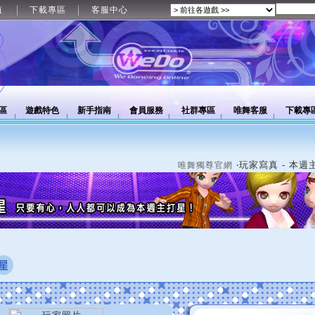
值
下載專區
客服中心
區
遊戲特色
新手指南
會員服務
社群專區
唯舞客服
下載專
‧玩家寫真 - 本週
唯舞獨尊官網