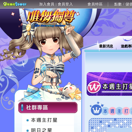
加入會員
會員登入
會員特區
點數 / 儲
|
最新消息
遊戲專