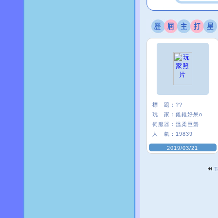
標 題：
??
玩 家：
錐錐好呆o
伺服器：
溫柔巨蟹
人 氣：
19839
2019/03/21
T